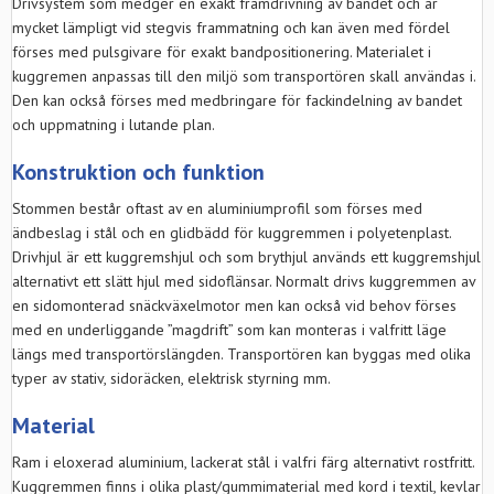
Drivsystem som medger en exakt framdrivning av bandet och är
mycket lämpligt vid stegvis frammatning och kan även med fördel
förses med pulsgivare för exakt bandpositionering. Materialet i
kuggremen anpassas till den miljö som transportören skall användas i.
Den kan också förses med medbringare för fackindelning av bandet
och uppmatning i lutande plan.
Konstruktion och funktion
Stommen består oftast av en aluminiumprofil som förses med
ändbeslag i stål och en glidbädd för kuggremmen i polyetenplast.
Drivhjul är ett kuggremshjul och som brythjul används ett kuggremshjul
alternativt ett slätt hjul med sidoflänsar. Normalt drivs kuggremmen av
en sidomonterad snäckväxelmotor men kan också vid behov förses
med en underliggande ”magdrift” som kan monteras i valfritt läge
längs med transportörslängden. Transportören kan byggas med olika
typer av stativ, sidoräcken, elektrisk styrning mm.
Material
Ram i eloxerad aluminium, lackerat stål i valfri färg alternativt rostfritt.
Kuggremmen finns i olika plast/gummimaterial med kord i textil, kevlar